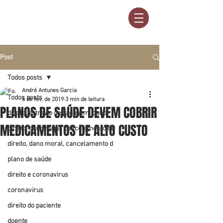
Post
Todos posts
André Antunes Garcia
Todos posts
6 de fev. de 2019
3 min de leitura
PLANOS DE SAÚDE DEVEM COBRIR
direito, extravio de bagagem, dano
MEDICAMENTOS DE ALTO CUSTO
direito, dano mora, cancelamento de
direito, dano moral, cancelamento d
plano de saúde
direito e coronavirus
coronavirus
direito do paciente
doente