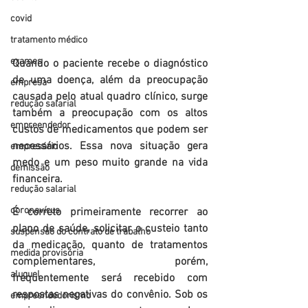
covid
tratamento médico
exames
Quando o paciente recebe o diagnóstico 
de uma doença, além da preocupação 
empresa
causada pelo atual quadro clínico, surge 
redução salarial
também a preocupação com os altos 
empreendedor
custos de medicamentos que podem ser 
necessários. Essa nova situação gera 
empresário
medo e um peso muito grande na vida 
demissão
financeira.
redução salarial
coronavírus
É correto primeiramente recorrer ao 
plano de saúde, solicitar o custeio tanto 
suspensão do contrato de trabalho
da medicação, quanto de tratamentos 
medida provisória
complementares, porém, 
aluguel
frequentemente será recebido com 
respostas negativas do convênio. Sob os 
empreendedorismo