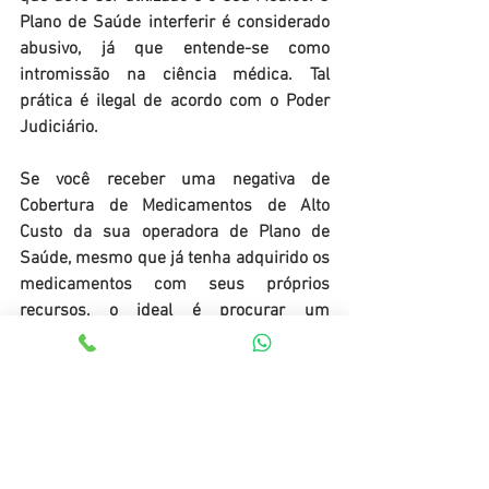
Plano de Saúde interferir é considerado 
abusivo, já que entende-se como 
intromissão na ciência médica. Tal 
prática é ilegal de acordo com o Poder 
Judiciário.
Se você receber uma negativa de 
Cobertura de Medicamentos de Alto 
Custo da sua operadora de Plano de 
Saúde, mesmo que já tenha adquirido os 
medicamentos com seus próprios 
recursos, o ideal é procurar um 
advogado que atue na área do Direito da 
saúde! Ele pode tomar as medidas 
judiciais cabíveis para buscar a imediata 
cobertura do Medicamento de Alto Custo, 
a restituição do valor referente aos 
medicamentos caso já tenha comprado 