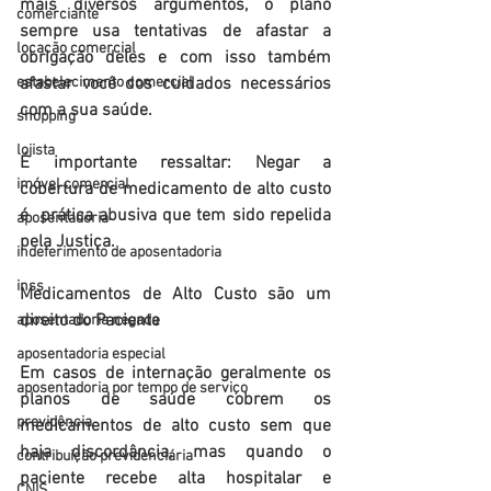
mais diversos argumentos, o plano 
comerciante
sempre usa tentativas de afastar a 
locação comercial
obrigação deles e com isso também 
afastar você dos cuidados necessários 
estabelecimento comercial
com a sua saúde.
shopping
lojista
É importante ressaltar: Negar a 
imóvel comercial
cobertura de medicamento de alto custo 
é  prática abusiva que tem sido repelida 
aposentadoria
pela Justiça.
indeferimento de aposentadoria
inss
Medicamentos de Alto Custo são um 
direito do Paciente
aposentadoria negada
aposentadoria especial
Em casos de internação geralmente os 
aposentadoria por tempo de serviço
planos de saúde cobrem os 
previdência
medicamentos de alto custo sem que 
haja discordância, mas quando o 
contribuição previdenciária
paciente recebe alta hospitalar e 
CNIS