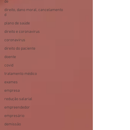
de
direito, dano moral, cancelamento
d
plano de saúde
direito e coronavirus
coronavirus
direito do paciente
doente
covid
tratamento médico
exames
empresa
redução salarial
empreendedor
empresário
demissão