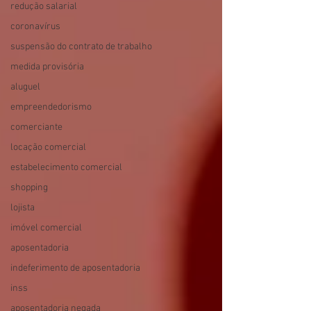
redução salarial
coronavírus
suspensão do contrato de trabalho
medida provisória
aluguel
empreendedorismo
comerciante
locação comercial
estabelecimento comercial
shopping
lojista
imóvel comercial
aposentadoria
indeferimento de aposentadoria
inss
aposentadoria negada