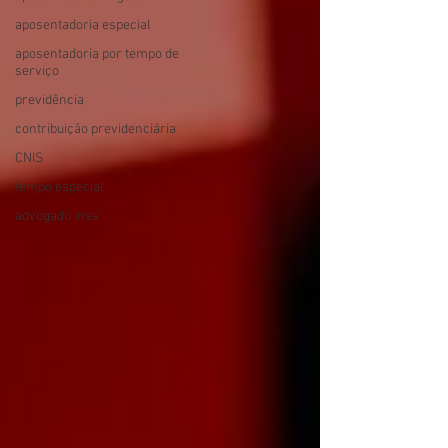
aposentadoria especial
aposentadoria por tempo de
serviço
previdência
contribuição previdenciária
CNIS
tempo especial
advogado inss