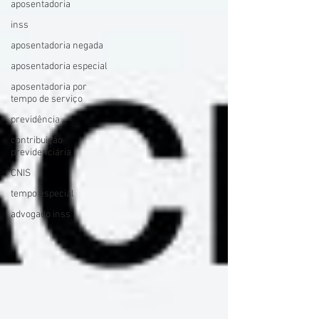
aposentadoria
inss
aposentadoria negada
aposentadoria especial
aposentadoria por
tempo de serviço
previdência
contribuição
previdenciária
CNIS
tempo especial
advogado inss