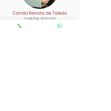
Camila Renata de Toledo
OAB/SP 300.237
Advogada Associada – Coordenadora;
Bacharel em Direito;
Pós-graduada em Direito
Previdenciário;
Pós-Graduanda em Direito Tributário.
Advogada. Inscrita na OAB/SP sob nº
300.237.
Membro da Comissão de Processo
Previdenciário da 40ª Subsecção da
OAB/SP (2019-atual)