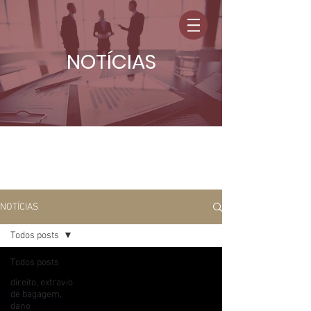
NOTÍCIAS
NOTÍCIAS
Todos posts
Todos posts
direito, extravio
de bagagem,
dano