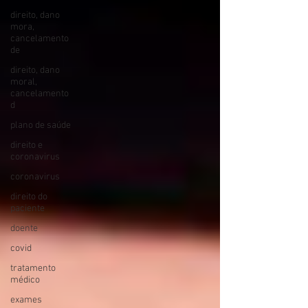
direito, dano
mora,
cancelamento
de
direito, dano
moral,
cancelamento
d
plano de saúde
direito e
coronavirus
coronavirus
direito do
paciente
doente
covid
tratamento
médico
exames