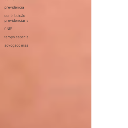
previdência
contribuição
previdenciária
CNIS
tempo especial
advogado inss