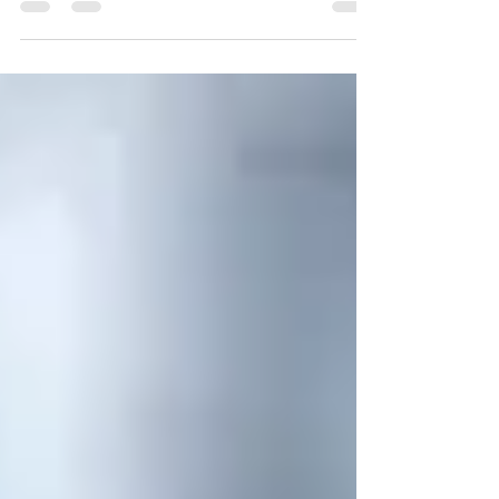
(STJ), operações plásticas reparadoras para a retirada
de excesso de pele em pacientes