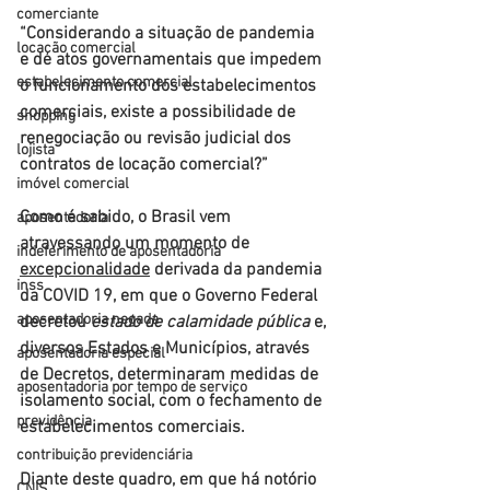
comerciante
“Considerando a situação de pandemia 
locação comercial
e de atos governamentais que impedem 
estabelecimento comercial
o funcionamento dos estabelecimentos 
comerciais, existe a possibilidade de 
shopping
renegociação ou revisão judicial dos 
lojista
contratos de locação comercial?”
imóvel comercial
Como é sabido, o Brasil vem 
aposentadoria
atravessando um momento de 
indeferimento de aposentadoria
excepcionalidade
 derivada da pandemia 
inss
da COVID 19, em que o Governo Federal 
aposentadoria negada
decretou 
estado de calamidade pública
 e, 
diversos Estados e Municípios, através 
aposentadoria especial
de Decretos, determinaram medidas de 
aposentadoria por tempo de serviço
isolamento social, com o fechamento de 
previdência
estabelecimentos comerciais. 
contribuição previdenciária
Diante deste quadro, em que há notório 
CNIS