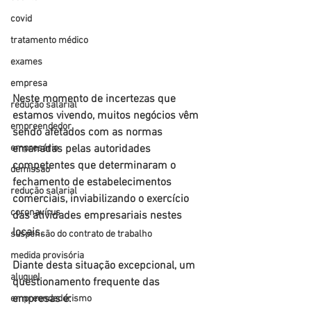
covid
tratamento médico
exames
empresa
Neste momento de incertezas que 
redução salarial
estamos vivendo, muitos negócios vêm 
empreendedor
sendo afetados com as normas 
empresário
emanadas pelas autoridades 
competentes que determinaram o 
demissão
fechamento de estabelecimentos 
redução salarial
comerciais, inviabilizando o exercício 
coronavírus
das atividades empresariais nestes 
locais.
suspensão do contrato de trabalho
medida provisória
Diante desta situação excepcional, um 
aluguel
questionamento frequente das 
empresas é:
empreendedorismo