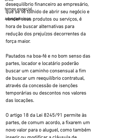
desequilíbrio financeiro ao empresário, 
tempo especial
que se vê tolhido de abrir seu negócio e 
advogado inss
vender seus produtos ou serviços, é 
hora de buscar alternativas para 
redução dos prejuízos decorrentes da 
força maior.
Pautados na boa-fé e no bom senso das 
partes, locador e locatário poderão 
buscar um caminho consensual a fim 
de buscar um reequilíbrio contratual, 
através da concessão de isenções 
temporárias ou descontos nos valores 
das locações.
O artigo 18 da Lei 8245/91 permite às 
partes, de comum acordo, a fixarem um 
novo valor para o aluguel, como também 
inserir ou modificar a cláusula de 