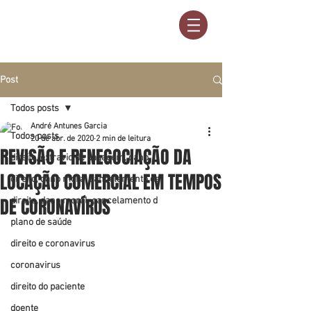
Post
Todos posts
André Antunes Garcia
Todos posts
20 de abr. de 2020
2 min de leitura
REVISÃO E RENEGOCIAÇÃO DA
direito, extravio de bagagem, dano
LOCAÇÃO COMERCIAL EM TEMPOS
direito, dano mora, cancelamento de
DE CORONAVÍRUS
direito, dano moral, cancelamento d
plano de saúde
direito e coronavirus
coronavirus
direito do paciente
doente